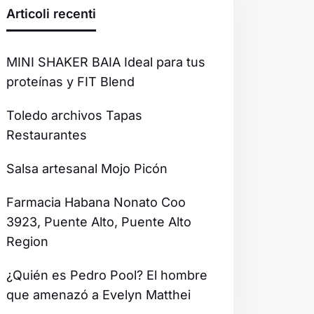
Articoli recenti
MINI SHAKER BAIA Ideal para tus
proteínas y FIT Blend
Toledo archivos Tapas
Restaurantes
Salsa artesanal Mojo Picón
Farmacia Habana Nonato Coo
3923, Puente Alto, Puente Alto
Region
¿Quién es Pedro Pool? El hombre
que amenazó a Evelyn Matthei