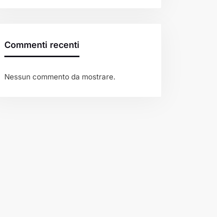
Commenti recenti
Nessun commento da mostrare.