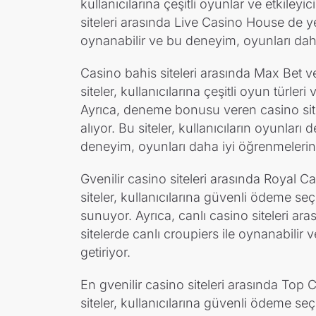
kullanıcılarına çeşitli oyunlar ve etkileyi
siteleri arasında Live Casino House de yer
oynanabilir ve bu deneyim, oyunları daha
Casino bahis siteleri arasında Max Bet v
siteler, kullanıcılarına çeşitli oyun türle
Ayrıca, deneme bonusu veren casino site
alıyor. Bu siteler, kullanıcıların oyunlar
deneyim, oyunları daha iyi öğrenmelerin
Gvenilir casino siteleri arasında Royal C
siteler, kullanıcılarına güvenli ödeme se
sunuyor. Ayrıca, canlı casino siteleri ar
sitelerde canlı croupiers ile oynanabili
getiriyor.
En gvenilir casino siteleri arasında Top
siteler, kullanıcılarına güvenli ödeme se