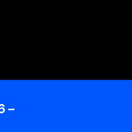
Senza categoria
essere sicuri di capire ciò che è necessario per ogni variazione
one.
i i dispositivi compatibili con una puntata minima di 0,20
6 –