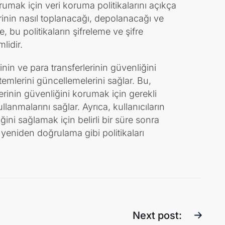
 korumak için veri koruma politikalarını açıkça
gilerinin nasıl toplanacağı, depolanacağı ve
le, bu politikaların şifreleme ve şifre
lidir.
erinin ve para transferlerinin güvenliğini
temlerini güncellemelerini sağlar. Bu,
rlerinin güvenliğini korumak için gerekli
llanmalarını sağlar. Ayrıca, kullanıcıların
iğini sağlamak için belirli bir süre sonra
 yeniden doğrulama gibi politikaları
Next post: