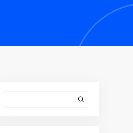
17) 373-1237.
Cerca