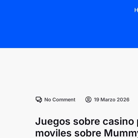
Con Casinoland, anche se sono nuovi nel gioco le persone al
Slot Con Jackpot Progressivo Puntata Bassa
Quando yousing ukash casinò software o qualsiasi altro sist
Comprare Dogecoin Per Casino Online
No Comment
19 Marzo 2026
Juegos sobre casino 
moviles sobre Mumm