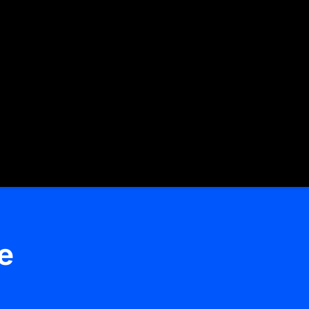
Senza categoria
ezioni.
tituito il casinò.
nline.
una modalità orizzontale anziché verticale.
e