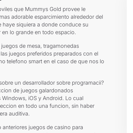
oviles que Mummys Gold provee le
 mas adorable esparcimiento alrededor del
e haye siquiera a donde conduce su
 en lo grande en todo espacio.
a juegos de mesa, tragamonedas
 las juegos preferidos preparados con el
icho telefono smart en el caso de que nos lo
obre un desarrollador sobre programacii?
eccion de juegos galardonados
 Windows, iOS y Android. Lo cual
direccion en todo una funcion, sin haber
era auditiva.
o anteriores juegos de casino para