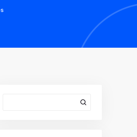
lo che stanno facendo.
es
vrebbe prendere in considerazione.
Cerca