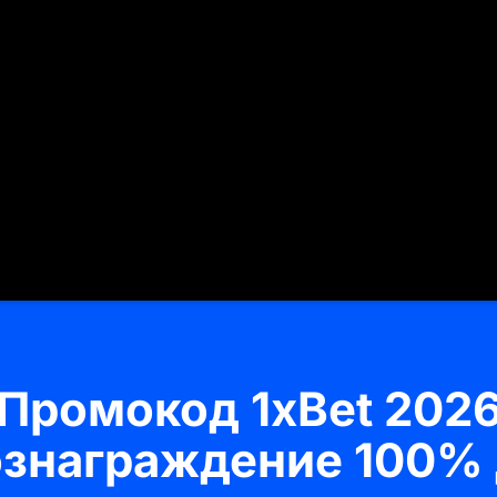
re al gratta e vinci'
 qui è stato creato da Random Reasoning, una filiale di 888.
al tuo account, devi anche visitare la cassa.
da navigare e non avrai difficoltà a trovare e scegliere i giochi
nline contando le carte.
ò impressionante.
 membri.
Промокод 1xBet 202
знаграждение 100%