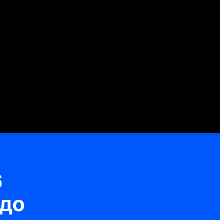
Senza categoria
 che vorresti giocare.
6
 до