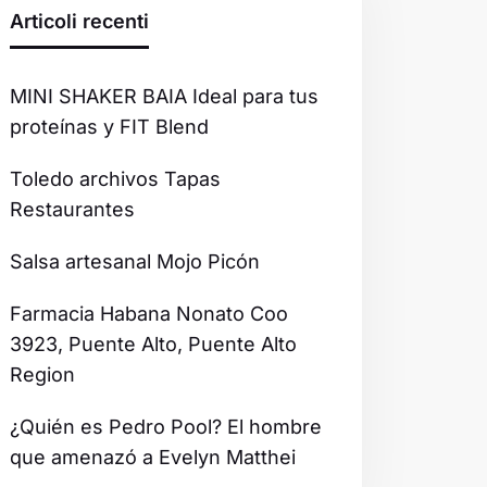
Articoli recenti
MINI SHAKER BAIA Ideal para tus
proteínas y FIT Blend
Toledo archivos Tapas
Restaurantes
Salsa artesanal Mojo Picón
Farmacia Habana Nonato Coo
3923, Puente Alto, Puente Alto
Region
¿Quién es Pedro Pool? El hombre
que amenazó a Evelyn Matthei