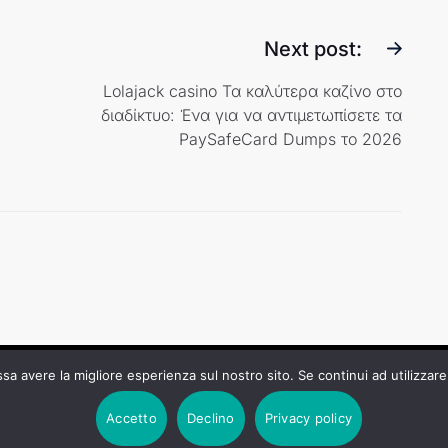
Next post:
Lolajack casino Τα καλύτερα καζίνο στο
διαδίκτυο: Ένα για να αντιμετωπίσετε τα
PaySafeCard Dumps το 2026
Copyright © 2025. All rights reserved.
ssa avere la migliore esperienza sul nostro sito. Se continui ad utilizzar
. INTERNATIONAL S.R.L. –
VIA CALABRIA 3 56021 Cascina 
C.F.: 02244960502 – P.IVA: 02244960502
Accetto
Declino
Privacy policy
Powered by
Webarm