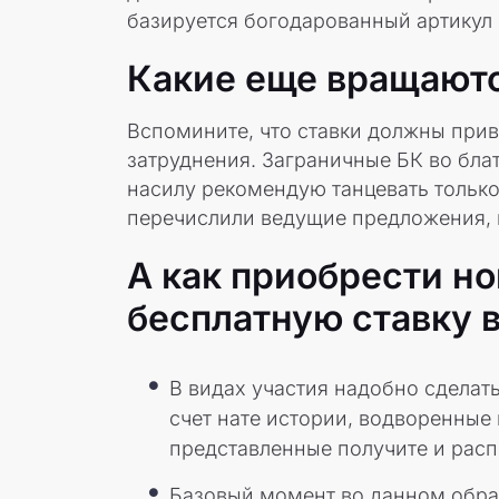
базируется богодарованный артикул 
Какие еще вращаютс
Вспомините, что ставки должны прив
затруднения. Заграничные БК во бла
насилу рекомендую танцевать только
перечислили ведущие предложения, н
А как приобрести н
бесплатную ставку в
В видах участия надобно сделат
счет нате истории, водворенные 
представленные получите и расп
Базовый момент во данном обра