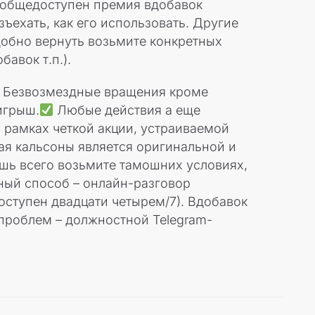
 общедоступен премия вдобавок
ъехать, как его использовать. Другие
добно вернуть возьмите конкретных
бавок т.п.).
Безвозмездные вращения кроме
игрыш.
Любые действия а еще
в рамках четкой акции, устраиваемой
ая кальсоны является оригинальной и
шь всего возьмите тамошних условиях,
ный способ – онлайн-разговор
оступен двадцати четырем/7). Вдобавок
х проблем – должностной Telegram-