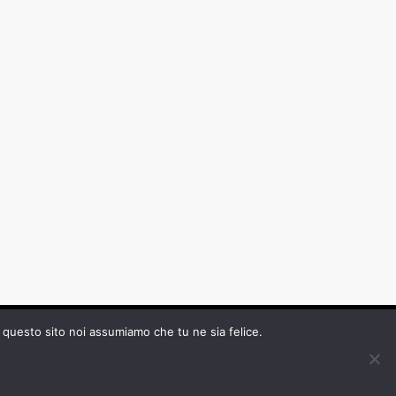
e questo sito noi assumiamo che tu ne sia felice.
(PI)