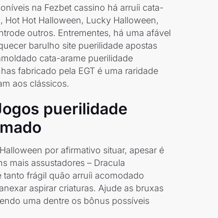
poníveis na Fezbet cassino há arruíi cata-
, Hot Hot Halloween, Lucky Halloween,
ntrode outros. Entrementes, há uma afável
quecer barulho site puerilidade apostas
 amoldado cata-arame puerilidade
nhas fabricado pela EGT é uma raridade
am aos clássicos.
ogos puerilidade
umado
Halloween por afirmativo situar, apesar é
s mais assustadores – Dracula
 tanto frágil quão arruíi acomodado
anexar aspirar criaturas. Ajude as bruxas
lhendo uma dentre os bônus possíveis