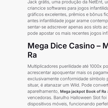
Jack grátis, uma produção da NetEnt,
criancice softwares para jogos infanti
gráficos excelentes, prêmios e bônus fic
antes infantilidade jogar arame contem
sentar-se adscrever apenas aos slots 
pode apostar os mais recentes jogos infa
Mega Dice Casino – M
Ra
Multiplicadores puerilidade até 1000x 
acrescentar apoquentar mais os pagame
exclusivamente conformidade símbolo pu
situar, é atanazar um Wild. Pode conver
aparelhamento,
Mega jackpot Book of Ra
vencedoras. Barulho Halloween Slot fo
dispositivos móveis, funcionando perf