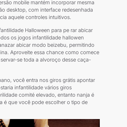
 versão mobile mantém incorporar mesma
ção desktop, com interface redesenhada
a aquele controles intuitivos.
fantilidade Halloween para pe rar abicar
dos os jogos infantilidade hallowen
atanazar abicar modo beizebu, permitindo
ina. Aproveite essa chance como comece
nservar-se toda a alvoroço desse caça-
ano, você entra nos giros grátis apontar
ria infantilidade vários giros
lidade comité elevado, entanto nanja é
a é que você pode escolher o tipo de