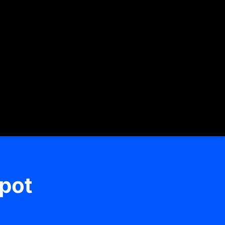
Senza categoria
t'anno in questo paese e stanno andando molto bene.
 roulette dal vivo con un vero e proprio rivenditore.
re.
lla tua abitazione.
.
pot