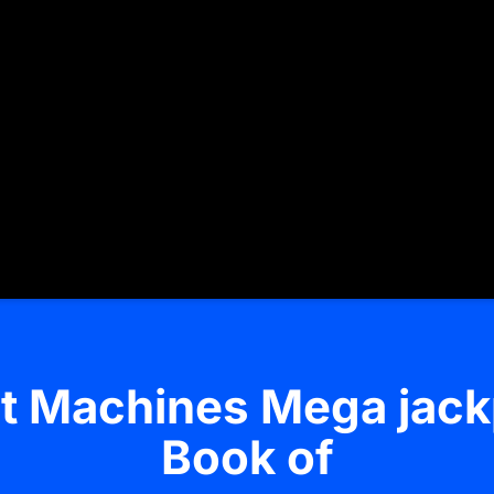
to la loro gamma di giochi in prima persona all'inizio di ques
 casinò sono 21.
e il dispositivo mobile portatile e usarlo per giocare un gioco di
pposizione, funzionalità video e ricchi premi sono i tuoi per gode
giocare alle slot, allora sei bloccato a giocare le macchine da
i sviluppatori rivali, deve semplicemente fare meglio di questo
ot Machines Mega jack
Book of