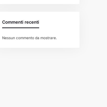
Commenti recenti
Nessun commento da mostrare.