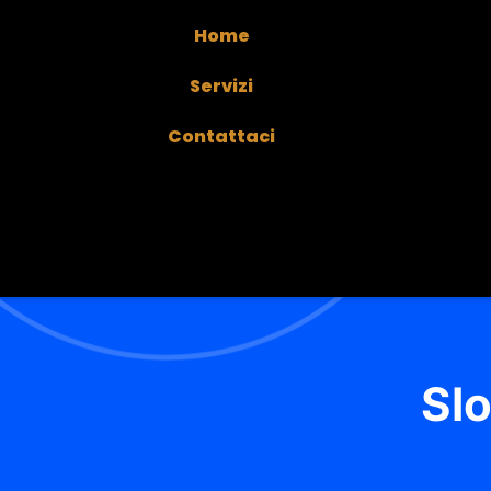
Burraco Italiano online gratis
Home
Bonus Registrazione Casino Online
: Hanno persino lancia
Servizi
Casino Nizza Giochi Online
- L'età minima per le crociere
Slot Con Super Stake Bassa Volatilità
: È possibile attivar
Contattaci
Tecniche gioco roulette
Slot Tema Cina Nuove 2026
Wilds, scatter, bonus round, giri gratuiti, funzioni di sovra
Sale Gioco Padova
Se sei una di queste persone che non possono viaggiare per 
Se Atronic vuole essere preso sul serio dai giocatori e dagl
Sl
Programma poker
Casino Nova Gorica Come Arrivare Da Trieste