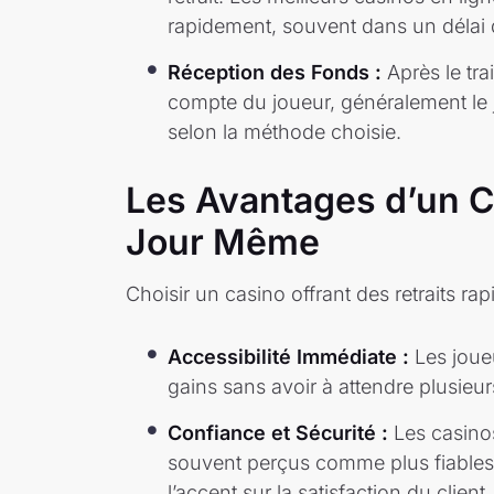
rapidement, souvent dans un délai
Réception des Fonds :
Après le tra
compte du joueur, généralement le 
selon la méthode choisie.
Les Avantages d’un Ca
Jour Même
Choisir un casino offrant des retraits ra
Accessibilité Immédiate :
Les joue
gains sans avoir à attendre plusieur
Confiance et Sécurité :
Les casinos
souvent perçus comme plus fiables e
l’accent sur la satisfaction du client.