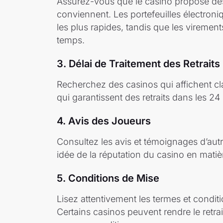
Assurez-vous que le casino propose des
conviennent. Les portefeuilles électron
les plus rapides, tandis que les vireme
temps.
3. Délai de Traitement des Retraits
Recherchez des casinos qui affichent cla
qui garantissent des retraits dans les 24
4. Avis des Joueurs
Consultez les avis et témoignages d’aut
idée de la réputation du casino en matière
5. Conditions de Mise
Lisez attentivement les termes et condi
Certains casinos peuvent rendre le retrait