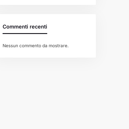
Commenti recenti
Nessun commento da mostrare.