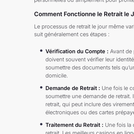
Comment Fonctionne le Retrait le
Le processus de retrait le jour même vari
suit généralement ces étapes :
Vérification du Compte :
Avant de p
doivent souvent vérifier leur identi
soumettre des documents tels qu’une 
domicile.
Demande de Retrait :
Une fois le c
soumettre une demande de retrait. 
retrait, qui peut inclure des viremen
électroniques ou des cartes prépay
Traitement du Retrait :
Une fois la 
retrait. Les meilleurs casinos en lig