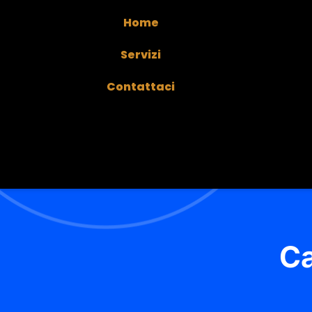
Casino di pampulha
Home
Dove Giocare A Baccarat Soldi Veri
: Sarete in grado di gio
Servizi
Giocare Al Baccarat Online Conviene
- È un RTP del 96,5
Migliori Bonus Casino 200 Match
: Giocare a questi giochi
Contattaci
Gioco d'azzardo legalizzato in Ita
Torneo Mensile Slot
Bene, questa è una situazione comune per la maggior parte
Casino Online Html5 Compatibile Tablet
La slot Blood Suckers è tra i giochi di rulli più famosi del g
Puoi richiedere un'offerta di bonus solo una volta per fami
Ca
Combinazioni vincenti texas hol
Migliori Casino Online Per Giocatore Con Poco Budget